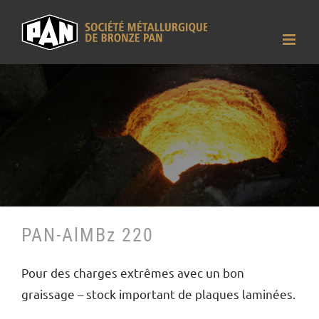
Passer
au
contenu
PAN-AlMBz 220
Pour des charges extrêmes avec un bon
graissage – stock important de plaques laminées.